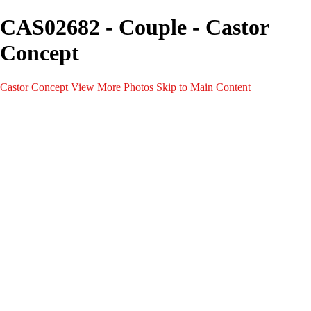
CAS02682 - Couple - Castor
Concept
Castor Concept
View More Photos
Skip to Main Content
Portfolio
Portfolio
Portrait
Fashion
Maternité
Mariage
Couple
Enfants
Films
Services
Contact