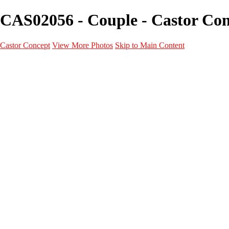
CAS02056 - Couple - Castor Co
Castor Concept
View More Photos
Skip to Main Content
Portfolio
Portfolio
Portrait
Fashion
Maternité
Mariage
Couple
Enfants
Films
Services
Contact
A propos