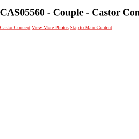
CAS05560 - Couple - Castor Co
Castor Concept
View More Photos
Skip to Main Content
Portfolio
Portfolio
Portrait
Fashion
Maternité
Mariage
Couple
Enfants
Films
Services
Contact
A propos