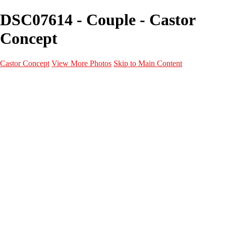
DSC07614 - Couple - Castor
Concept
Castor Concept
View More Photos
Skip to Main Content
Portfolio
Portfolio
Portrait
Fashion
Maternité
Mariage
Couple
Enfants
Films
Services
Contact