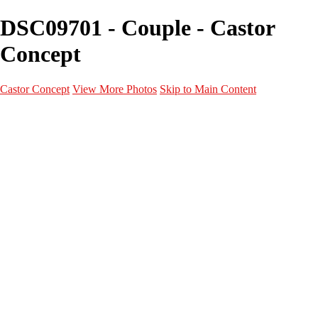
DSC09701 - Couple - Castor
Concept
Castor Concept
View More Photos
Skip to Main Content
Portfolio
Portfolio
Portrait
Fashion
Maternité
Mariage
Couple
Enfants
Films
Services
Contact