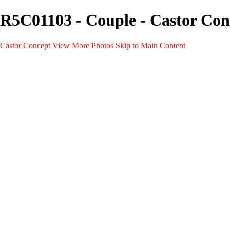
R5C01103 - Couple - Castor Con
Castor Concept
View More Photos
Skip to Main Content
Portfolio
Portfolio
Portrait
Fashion
Maternité
Mariage
Couple
Enfants
Films
Services
Contact
A propos