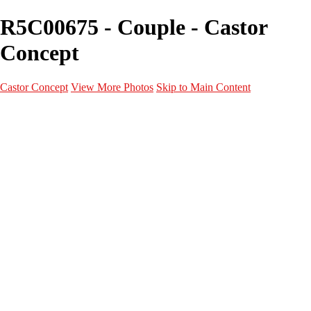
R5C00675 - Couple - Castor
Concept
Castor Concept
View More Photos
Skip to Main Content
Portfolio
Portfolio
Portrait
Fashion
Maternité
Mariage
Couple
Enfants
Films
Services
Contact