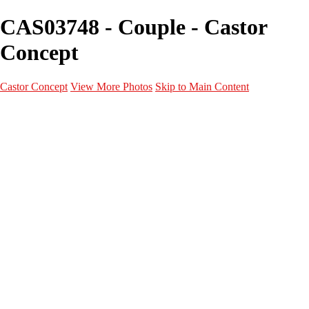
CAS03748 - Couple - Castor
Concept
Castor Concept
View More Photos
Skip to Main Content
Portfolio
Portfolio
Portrait
Fashion
Maternité
Mariage
Couple
Enfants
Films
Services
Contact