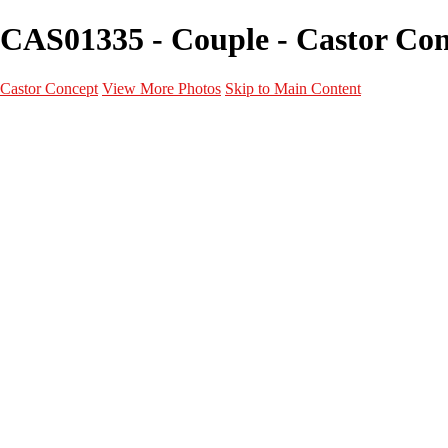
CAS01335 - Couple - Castor Co
Castor Concept
View More Photos
Skip to Main Content
Portfolio
Portfolio
Portrait
Fashion
Maternité
Mariage
Couple
Enfants
Films
Services
Contact
A propos