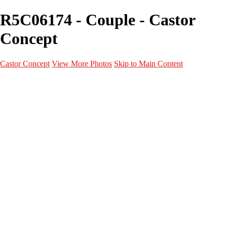
R5C06174 - Couple - Castor
Concept
Castor Concept
View More Photos
Skip to Main Content
Portfolio
Portfolio
Portrait
Fashion
Maternité
Mariage
Couple
Enfants
Films
Services
Contact