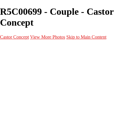
R5C00699 - Couple - Castor
Concept
Castor Concept
View More Photos
Skip to Main Content
Portfolio
Portfolio
Portrait
Fashion
Maternité
Mariage
Couple
Enfants
Films
Services
Contact