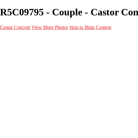
R5C09795 - Couple - Castor Con
Castor Concept
View More Photos
Skip to Main Content
Portfolio
Portfolio
Portrait
Fashion
Maternité
Mariage
Couple
Enfants
Films
Services
Contact
A propos