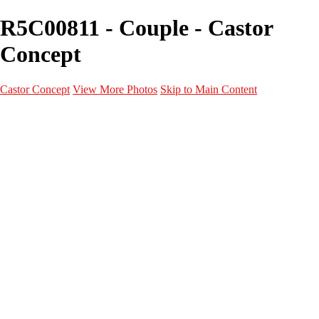
R5C00811 - Couple - Castor
Concept
Castor Concept
View More Photos
Skip to Main Content
Portfolio
Portfolio
Portrait
Fashion
Maternité
Mariage
Couple
Enfants
Films
Services
Contact