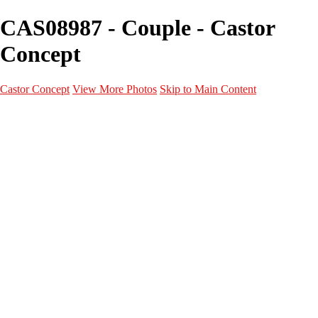
CAS08987 - Couple - Castor
Concept
Castor Concept
View More Photos
Skip to Main Content
Portfolio
Portfolio
Portrait
Fashion
Maternité
Mariage
Couple
Enfants
Films
Services
Contact