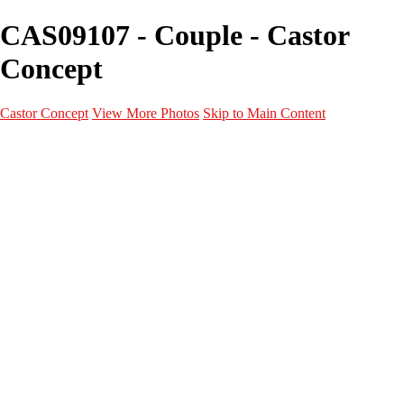
CAS09107 - Couple - Castor
Concept
Castor Concept
View More Photos
Skip to Main Content
Portfolio
Portfolio
Portrait
Fashion
Maternité
Mariage
Couple
Enfants
Films
Services
Contact