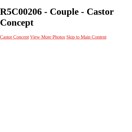
R5C00206 - Couple - Castor
Concept
Castor Concept
View More Photos
Skip to Main Content
Portfolio
Portfolio
Portrait
Fashion
Maternité
Mariage
Couple
Enfants
Films
Services
Contact