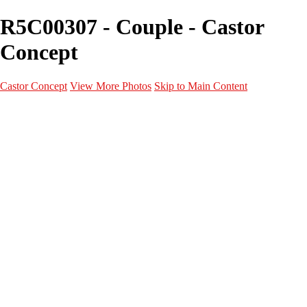
R5C00307 - Couple - Castor
Concept
Castor Concept
View More Photos
Skip to Main Content
Portfolio
Portfolio
Portrait
Fashion
Maternité
Mariage
Couple
Enfants
Films
Services
Contact