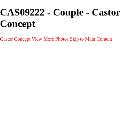
CAS09222 - Couple - Castor
Concept
Castor Concept
View More Photos
Skip to Main Content
Portfolio
Portfolio
Portrait
Fashion
Maternité
Mariage
Couple
Enfants
Films
Services
Contact