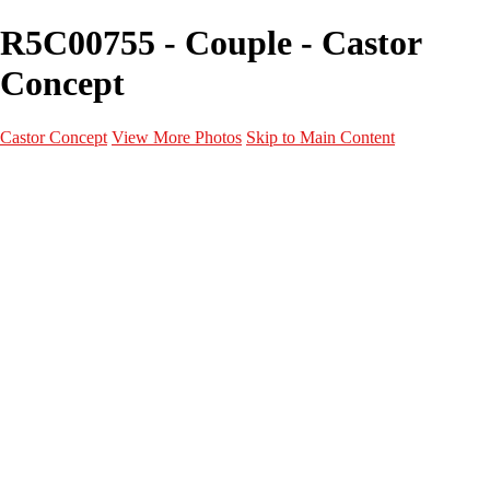
R5C00755 - Couple - Castor
Concept
Castor Concept
View More Photos
Skip to Main Content
Portfolio
Portfolio
Portrait
Fashion
Maternité
Mariage
Couple
Enfants
Films
Services
Contact