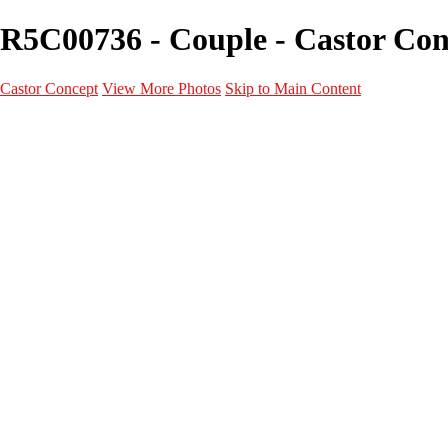
R5C00736 - Couple - Castor Con
Castor Concept
View More Photos
Skip to Main Content
Portfolio
Portfolio
Portrait
Fashion
Maternité
Mariage
Couple
Enfants
Films
Services
Contact
A propos