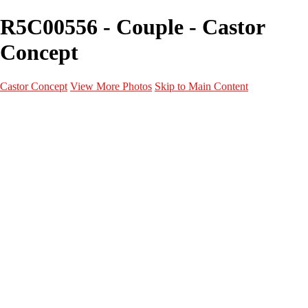
R5C00556 - Couple - Castor
Concept
Castor Concept
View More Photos
Skip to Main Content
Portfolio
Portfolio
Portrait
Fashion
Maternité
Mariage
Couple
Enfants
Films
Services
Contact