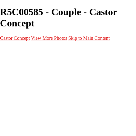
R5C00585 - Couple - Castor
Concept
Castor Concept
View More Photos
Skip to Main Content
Portfolio
Portfolio
Portrait
Fashion
Maternité
Mariage
Couple
Enfants
Films
Services
Contact