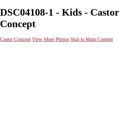
DSC04108-1 - Kids - Castor
Concept
Castor Concept
View More Photos
Skip to Main Content
Portfolio
Portfolio
Portrait
Fashion
Maternité
Mariage
Couple
Enfants
Films
Services
Contact