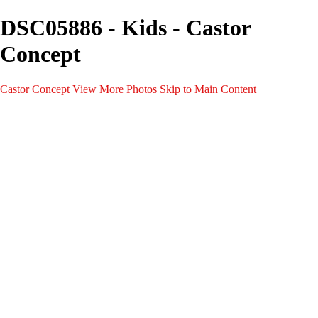
DSC05886 - Kids - Castor
Concept
Castor Concept
View More Photos
Skip to Main Content
Portfolio
Portfolio
Portrait
Fashion
Maternité
Mariage
Couple
Enfants
Films
Services
Contact