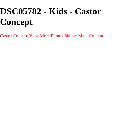
DSC05782 - Kids - Castor
Concept
Castor Concept
View More Photos
Skip to Main Content
Portfolio
Portfolio
Portrait
Fashion
Maternité
Mariage
Couple
Enfants
Films
Services
Contact