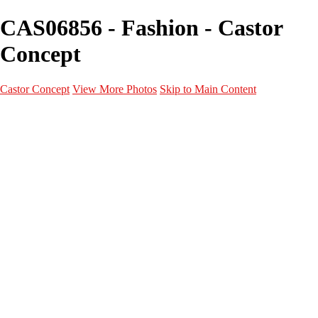
CAS06856 - Fashion - Castor
Concept
Castor Concept
View More Photos
Skip to Main Content
Portfolio
Portfolio
Portrait
Fashion
Maternité
Mariage
Couple
Enfants
Films
Services
Contact