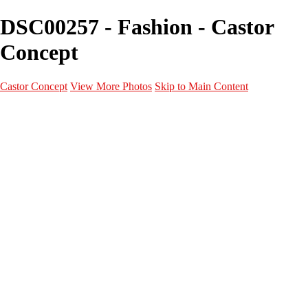
DSC00257 - Fashion - Castor
Concept
Castor Concept
View More Photos
Skip to Main Content
Portfolio
Portfolio
Portrait
Fashion
Maternité
Mariage
Couple
Enfants
Films
Services
Contact