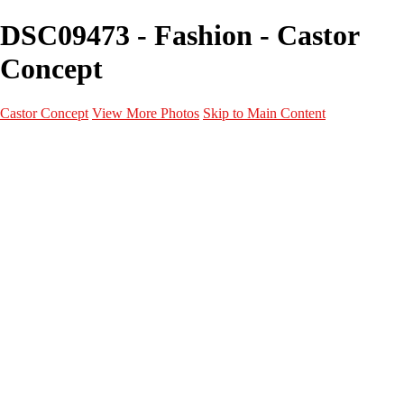
DSC09473 - Fashion - Castor
Concept
Castor Concept
View More Photos
Skip to Main Content
Portfolio
Portfolio
Portrait
Fashion
Maternité
Mariage
Couple
Enfants
Films
Services
Contact