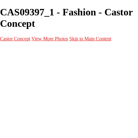
CAS09397_1 - Fashion - Castor
Concept
Castor Concept
View More Photos
Skip to Main Content
Portfolio
Portfolio
Portrait
Fashion
Maternité
Mariage
Couple
Enfants
Films
Services
Contact