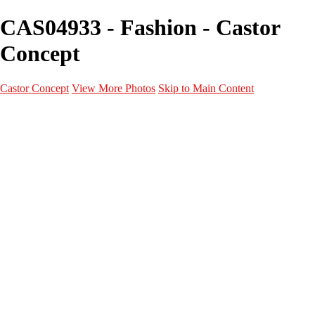
CAS04933 - Fashion - Castor
Concept
Castor Concept
View More Photos
Skip to Main Content
Portfolio
Portfolio
Portrait
Fashion
Maternité
Mariage
Couple
Enfants
Films
Services
Contact