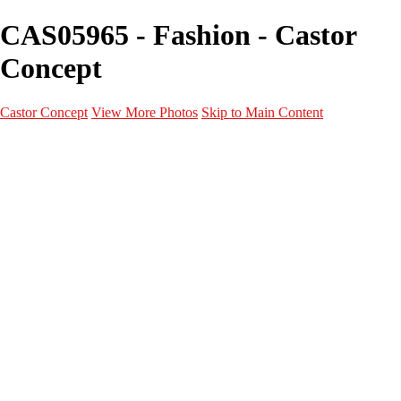
CAS05965 - Fashion - Castor
Concept
Castor Concept
View More Photos
Skip to Main Content
Portfolio
Portfolio
Portrait
Fashion
Maternité
Mariage
Couple
Enfants
Films
Services
Contact