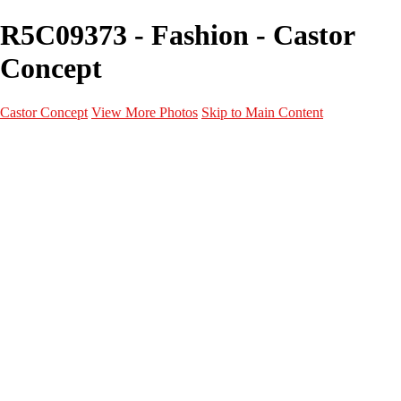
R5C09373 - Fashion - Castor
Concept
Castor Concept
View More Photos
Skip to Main Content
Portfolio
Portfolio
Portrait
Fashion
Maternité
Mariage
Couple
Enfants
Films
Services
Contact