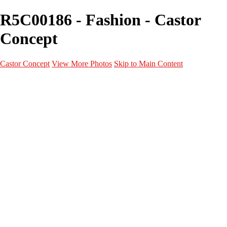
R5C00186 - Fashion - Castor
Concept
Castor Concept
View More Photos
Skip to Main Content
Portfolio
Portfolio
Portrait
Fashion
Maternité
Mariage
Couple
Enfants
Films
Services
Contact