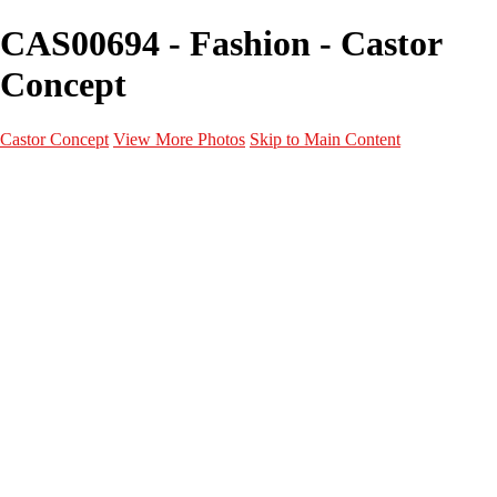
CAS00694 - Fashion - Castor
Concept
Castor Concept
View More Photos
Skip to Main Content
Portfolio
Portfolio
Portrait
Fashion
Maternité
Mariage
Couple
Enfants
Films
Services
Contact