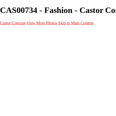
CAS00734 - Fashion - Castor Co
Castor Concept
View More Photos
Skip to Main Content
Portfolio
Portfolio
Portrait
Fashion
Maternité
Mariage
Couple
Enfants
Films
Services
Contact
A propos