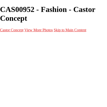
CAS00952 - Fashion - Castor
Concept
Castor Concept
View More Photos
Skip to Main Content
Portfolio
Portfolio
Portrait
Fashion
Maternité
Mariage
Couple
Enfants
Films
Services
Contact