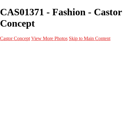
CAS01371 - Fashion - Castor
Concept
Castor Concept
View More Photos
Skip to Main Content
Portfolio
Portfolio
Portrait
Fashion
Maternité
Mariage
Couple
Enfants
Films
Services
Contact