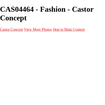
CAS04464 - Fashion - Castor
Concept
Castor Concept
View More Photos
Skip to Main Content
Portfolio
Portfolio
Portrait
Fashion
Maternité
Mariage
Couple
Enfants
Films
Services
Contact