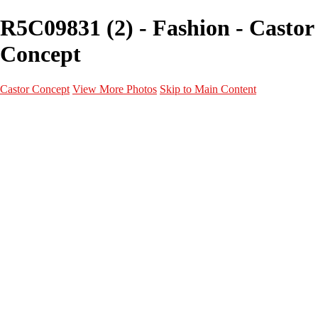
R5C09831 (2) - Fashion - Castor
Concept
Castor Concept
View More Photos
Skip to Main Content
Portfolio
Portfolio
Portrait
Fashion
Maternité
Mariage
Couple
Enfants
Films
Services
Contact