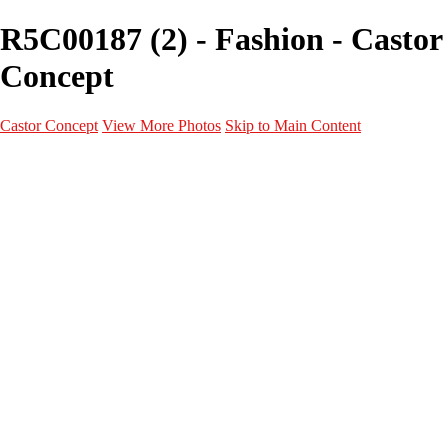
R5C00187 (2) - Fashion - Castor
Concept
Castor Concept
View More Photos
Skip to Main Content
Portfolio
Portfolio
Portrait
Fashion
Maternité
Mariage
Couple
Enfants
Films
Services
Contact