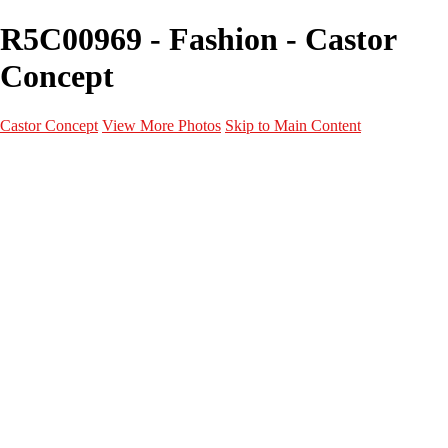
R5C00969 - Fashion - Castor
Concept
Castor Concept
View More Photos
Skip to Main Content
Portfolio
Portfolio
Portrait
Fashion
Maternité
Mariage
Couple
Enfants
Films
Services
Contact