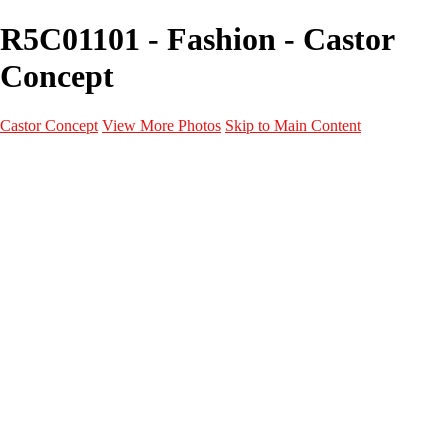
R5C01101 - Fashion - Castor
Concept
Castor Concept
View More Photos
Skip to Main Content
Portfolio
Portfolio
Portrait
Fashion
Maternité
Mariage
Couple
Enfants
Films
Services
Contact