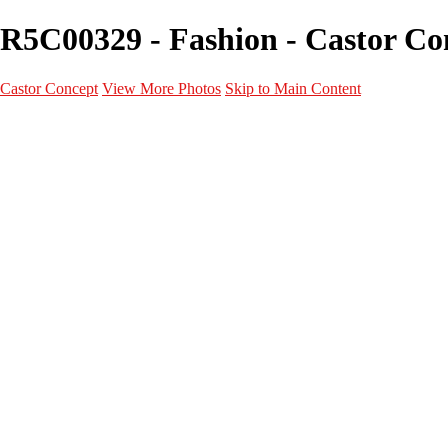
R5C00329 - Fashion - Castor Co
Castor Concept
View More Photos
Skip to Main Content
Portfolio
Portfolio
Portrait
Fashion
Maternité
Mariage
Couple
Enfants
Films
Services
Contact
A propos