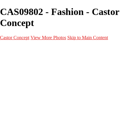
CAS09802 - Fashion - Castor
Concept
Castor Concept
View More Photos
Skip to Main Content
Portfolio
Portfolio
Portrait
Fashion
Maternité
Mariage
Couple
Enfants
Films
Services
Contact