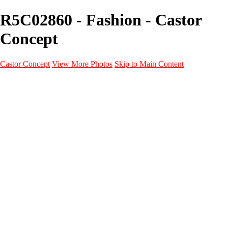
R5C02860 - Fashion - Castor
Concept
Castor Concept
View More Photos
Skip to Main Content
Portfolio
Portfolio
Portrait
Fashion
Maternité
Mariage
Couple
Enfants
Films
Services
Contact