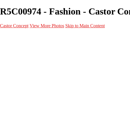
R5C00974 - Fashion - Castor Co
Castor Concept
View More Photos
Skip to Main Content
Portfolio
Portfolio
Portrait
Fashion
Maternité
Mariage
Couple
Enfants
Films
Services
Contact
A propos