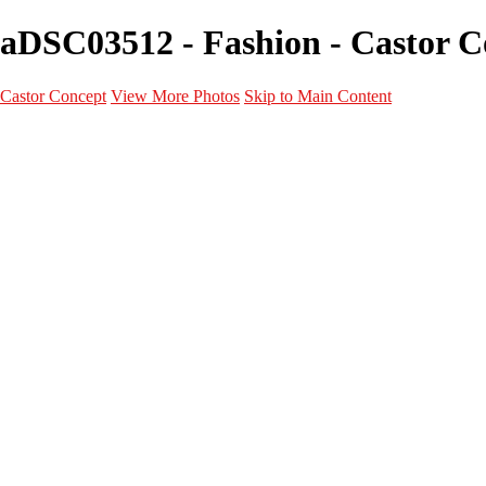
aDSC03512 - Fashion - Castor C
Castor Concept
View More Photos
Skip to Main Content
Portfolio
Portfolio
Portrait
Fashion
Maternité
Mariage
Couple
Enfants
Films
Services
Contact
A propos