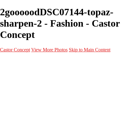
2gooooodDSC07144-topaz-
sharpen-2 - Fashion - Castor
Concept
Castor Concept
View More Photos
Skip to Main Content
Portfolio
Portfolio
Portrait
Fashion
Maternité
Mariage
Couple
Enfants
Films