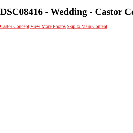
DSC08416 - Wedding - Castor C
Castor Concept
View More Photos
Skip to Main Content
Portfolio
Portfolio
Portrait
Fashion
Maternité
Mariage
Couple
Enfants
Films
Services
Contact
A propos