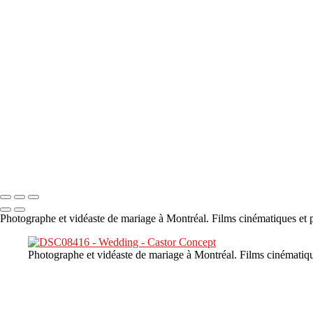
×
‹
DSC05941
DSC05991
DSC06514
DSC07140
DSC08416
Copyright © 2023 CASTOR CONCEPT PHOTOGRAPHY
Photographe et vidéaste de mariage à Montréal. Films cinématiques et p
Photographe et vidéaste de mariage à Montréal. Films cinématiqu