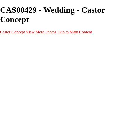
CAS00429 - Wedding - Castor
Concept
Castor Concept
View More Photos
Skip to Main Content
Portfolio
Portfolio
Portrait
Fashion
Maternité
Mariage
Couple
Enfants
Films
Services
Contact